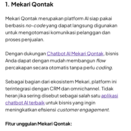
1. Mekari Qontak
Mekari Qontak merupakan platform AI siap pakai
berbasis
no-code
yang dapat langsung digunakan
untuk mengotomasi komunikasi pelanggan dan
proses penjualan.
Dengan dukungan
Chatbot AI Mekari Qontak
, bisnis
Anda dapat dengan mudah membangun
flow
percakapan secara otomatis tanpa perlu
coding
.
Sebagai bagian dari ekosistem Mekari, platform ini
terintegrasi dengan CRM dan omnichannel. Tidak
heran jika sering disebut sebagai salah satu
aplikasi
chatbot AI terbaik
untuk bisnis yang ingin
meningkatkan efisiensi
customer engagement
.
Fitur unggulan Mekari Qontak: