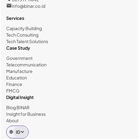
info@binar.co.id
Services
Capacity Building
Tech Consulting
Tech Talent Solutions
Case Study
Government
Telecommunication
Manufacture
Education
Finance
FMCG
Digital Insight
Blog BINAR
Insight for Business
About
ID