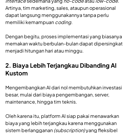
interface
sederhana yang
no-code
atau
low-code
.
Artinya, tim marketing, sales, ataupun operasional
dapat langsung menggunakannya tanpa perlu
memiliki kemampuan
coding
.
Dengan begitu, proses implementasi yang biasanya
memakan waktu berbulan-bulan dapat dipersingkat
menjadi hitungan hari atau minggu.
2. Biaya Lebih Terjangkau Dibanding AI
Kustom
Mengembangkan AI dari nol membutuhkan investasi
besar, mulai dari biaya pengembangan, server,
maintenance, hingga tim teknis.
Oleh karena itu, platform AI siap pakai menawarkan
biaya yang lebih terjangkau karena menggunakan
sistem berlangganan
(subscription)
yang fleksibel