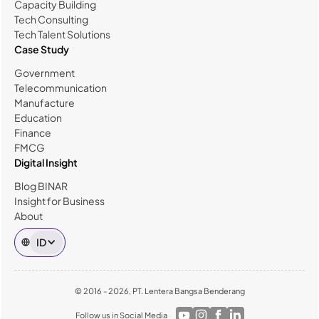
Capacity Building
Tech Consulting
Tech Talent Solutions
Case Study
Government
Telecommunication
Manufacture
Education
Finance
FMCG
Digital Insight
Blog BINAR
Insight for Business
About
ID
© 2016 - 2026, PT. Lentera Bangsa Benderang
Follow us in Social Media