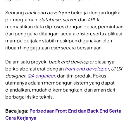
Seorang
back end developer
bekerja dengan logika
pemrograman,
database
,
server
, dan
API
. Ia
memastikan data diproses dengan benar, permintaan
dari pengguna ditangani secara efisien, serta aplikasi
mampu berjalan stabil meskipun digunakan oleh
ribuan hingga jutaan
user
secara bersamaan.
Dalam satu proyek,
back end developer
biasanya
berkolaborasi erat dengan
front end developer
,
UI UX
designer
,
QA engineer
, dan tim produk. Fokus
utamanya adalah membangun sistem yang dapat
diandalkan, mudah dikembangkan, dan aman dari
berbagai risiko teknis.
Baca juga:
Perbedaan Front End dan Back End Serta
Cara Kerjanya