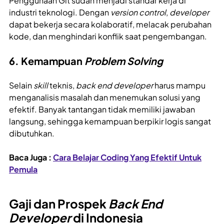
Penggunaan Git sudah menjadi standar kerja di
industri teknologi. Dengan
version control
,
developer
dapat bekerja secara kolaboratif, melacak perubahan
kode, dan menghindari konflik saat pengembangan.
6. Kemampuan
Problem Solving
Selain
skill
teknis,
back end developer
harus mampu
menganalisis masalah dan menemukan solusi yang
efektif. Banyak tantangan tidak memiliki jawaban
langsung, sehingga kemampuan berpikir logis sangat
dibutuhkan.
Baca Juga :
Cara Belajar Coding Yang Efektif Untuk
Pemula
Gaji dan Prospek
Back End
Developer
di Indonesia