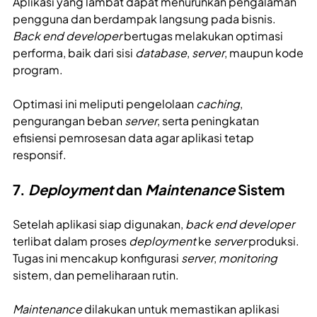
Aplikasi yang lambat dapat menurunkan pengalaman
pengguna dan berdampak langsung pada bisnis.
Back end developer
bertugas melakukan optimasi
performa, baik dari sisi
database
,
server
, maupun kode
program.
Optimasi ini meliputi pengelolaan
caching
,
pengurangan beban
server
, serta peningkatan
efisiensi pemrosesan data agar aplikasi tetap
responsif.
7.
Deployment
dan
Maintenance
Sistem
Setelah aplikasi siap digunakan,
back end developer
terlibat dalam proses
deployment
ke
server
produksi.
Tugas ini mencakup konfigurasi
server
,
monitoring
sistem, dan pemeliharaan rutin.
Maintenance
dilakukan untuk memastikan aplikasi