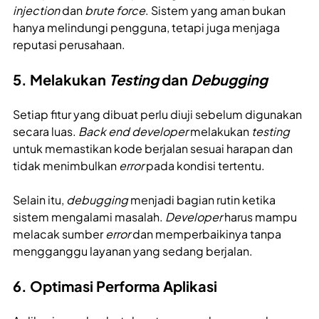
injection
dan
brute force
. Sistem yang aman bukan
hanya melindungi pengguna, tetapi juga menjaga
reputasi perusahaan.
5. Melakukan
Testing
dan
Debugging
Setiap fitur yang dibuat perlu diuji sebelum digunakan
secara luas.
Back end developer
melakukan
testing
untuk memastikan kode berjalan sesuai harapan dan
tidak menimbulkan
error
pada kondisi tertentu.
Selain itu,
debugging
menjadi bagian rutin ketika
sistem mengalami masalah.
Developer
harus mampu
melacak sumber
error
dan memperbaikinya tanpa
mengganggu layanan yang sedang berjalan.
6. Optimasi Performa Aplikasi