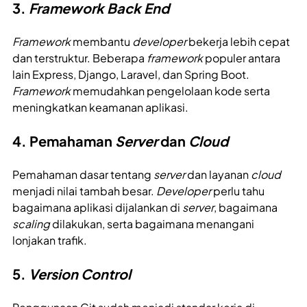
3.
Framework Back End
Framework
membantu
developer
bekerja lebih cepat
dan terstruktur. Beberapa
framework
populer antara
lain Express, Django, Laravel, dan Spring Boot.
Framework
memudahkan pengelolaan kode serta
meningkatkan keamanan aplikasi.
4. Pemahaman
Server
dan
Cloud
Pemahaman dasar tentang
server
dan layanan
cloud
menjadi nilai tambah besar.
Developer
perlu tahu
bagaimana aplikasi dijalankan di
server
, bagaimana
scaling
dilakukan, serta bagaimana menangani
lonjakan trafik.
5.
Version Control