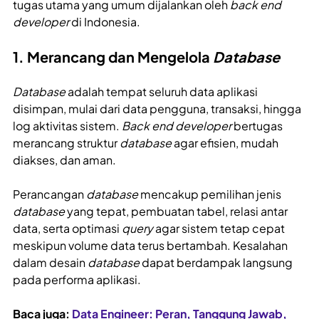
tugas utama yang umum dijalankan oleh
back end
developer
di Indonesia.
1. Merancang dan Mengelola
Database
Database
adalah tempat seluruh data aplikasi
disimpan, mulai dari data pengguna, transaksi, hingga
log aktivitas sistem.
Back end developer
bertugas
merancang struktur
database
agar efisien, mudah
diakses, dan aman.
Perancangan
database
mencakup pemilihan jenis
database
yang tepat, pembuatan tabel, relasi antar
data, serta optimasi
query
agar sistem tetap cepat
meskipun volume data terus bertambah. Kesalahan
dalam desain
database
dapat berdampak langsung
pada performa aplikasi.
Baca juga:
Data Engineer: Peran, Tanggung Jawab,