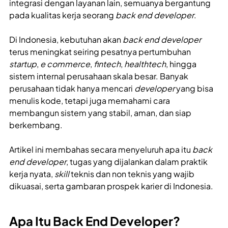
integrasi dengan layanan lain, semuanya bergantung
pada kualitas kerja seorang
back end developer
.
Di Indonesia, kebutuhan akan
back end developer
terus meningkat seiring pesatnya pertumbuhan
startup
,
e commerce
,
fintech
,
healthtech
, hingga
sistem internal perusahaan skala besar. Banyak
perusahaan tidak hanya mencari
developer
yang bisa
menulis kode, tetapi juga memahami cara
membangun sistem yang stabil, aman, dan siap
berkembang.
Artikel ini membahas secara menyeluruh apa itu
back
end developer
, tugas yang dijalankan dalam praktik
kerja nyata,
skill
teknis dan non teknis yang wajib
dikuasai, serta gambaran prospek karier di Indonesia.
Apa Itu Back End Developer?