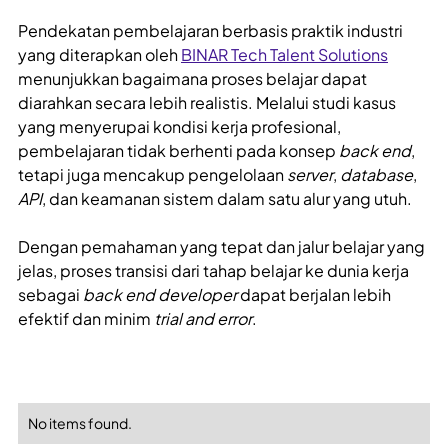
Pendekatan pembelajaran berbasis praktik industri
yang diterapkan oleh
BINAR Tech Talent Solutions
menunjukkan bagaimana proses belajar dapat
diarahkan secara lebih realistis. Melalui studi kasus
yang menyerupai kondisi kerja profesional,
pembelajaran tidak berhenti pada konsep
back end
,
tetapi juga mencakup pengelolaan
server
,
database
,
API
, dan keamanan sistem dalam satu alur yang utuh.
Dengan pemahaman yang tepat dan jalur belajar yang
jelas, proses transisi dari tahap belajar ke dunia kerja
sebagai
back end developer
dapat berjalan lebih
efektif dan minim
trial and error
.
No items found.