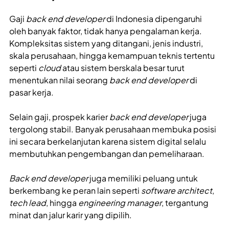
Gaji
back end developer
di Indonesia dipengaruhi
oleh banyak faktor, tidak hanya pengalaman kerja.
Kompleksitas sistem yang ditangani, jenis industri,
skala perusahaan, hingga kemampuan teknis tertentu
seperti
cloud
atau sistem berskala besar turut
menentukan nilai seorang
back end developer
di
pasar kerja.
Selain gaji, prospek karier
back end developer
juga
tergolong stabil. Banyak perusahaan membuka posisi
ini secara berkelanjutan karena sistem digital selalu
membutuhkan pengembangan dan pemeliharaan.
Back end developer
juga memiliki peluang untuk
berkembang ke peran lain seperti
software architect
,
tech lead
, hingga
engineering manager
, tergantung
minat dan jalur karir yang dipilih.