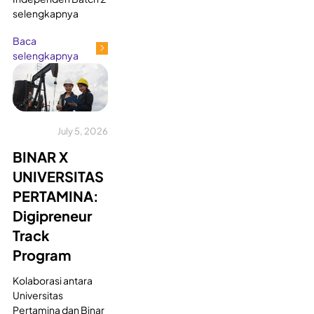
selengkapnya
Baca
selengkapnya
July 5, 2026
BINAR X
UNIVERSITAS
PERTAMINA:
Digipreneur
Track
Program
Kolaborasi antara
Universitas
Pertamina dan Binar