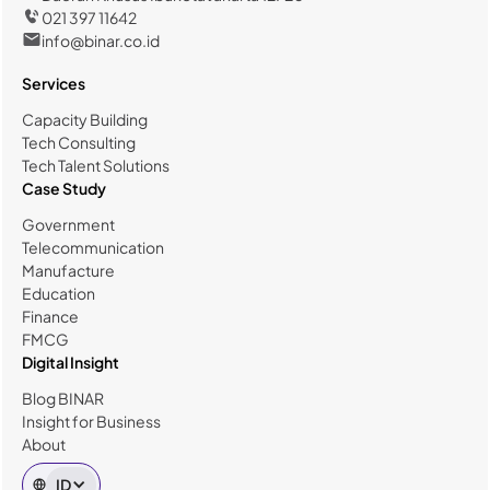
021 397 11642
info@binar.co.id
Services
Capacity Building
Tech Consulting
Tech Talent Solutions
Case Study
Government
Telecommunication
Manufacture
Education
Finance
FMCG
Digital Insight
Blog BINAR
Insight for Business
About
ID