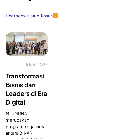
Lihat semua studi kasus
July 5, 2026
Transformasi
Bisnis dan
Leaders di Era
Digital
Mini MDBA
merupakan
program kerjasama
antara BINAR