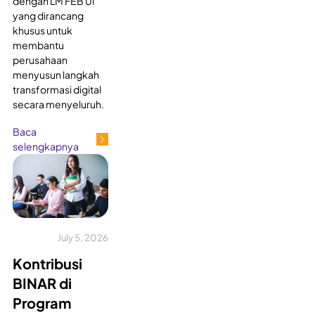
dengan LM FEB UI
yang dirancang
khusus untuk
membantu
perusahaan
menyusun langkah
transformasi digital
secara menyeluruh.
Baca
selengkapnya
July 5, 2026
Kontribusi
BINAR di
Program