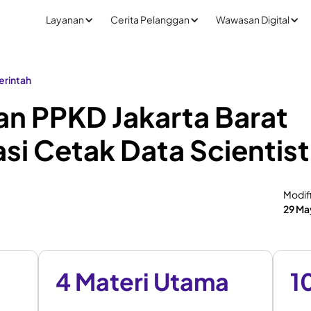
Layanan
Cerita Pelanggan
Wawasan Digital
rintah
n PPKD Jakarta Barat
si Cetak Data Scientis
Modif
29 Ma
4 Materi Utama
1