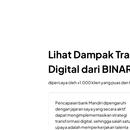
Lihat Dampak Tr
Digital dari BINA
dipercaya oleh +1.000 klien yang puas dan
such a durable
SYNRGY Academy and Binar Academy
th Binar to
have developed a great partnership in 
sive bootcamp
initiative to support Indonesia’s digital
udents from
economy by creating world class IT
o become
Talents. Binar Academy is full of bright 