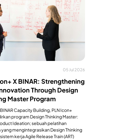
05 Jul 2026
con+ X BINAR: Strengthening
Innovation Through Design
ing Master Program
BINAR Capacity Building, PLN Icon+
rkan program Design Thinking Master:
roduct Ideation; sebuah pelatihan
 yang mengintegrasikan Design Thinking
sistem kerja Agile Release Train (ART)