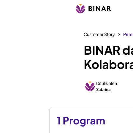
Customer Story
Peme
BINAR da
Kolabora
Ditulis oleh
Sabrina
1 Program