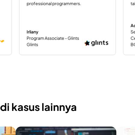
dengan service yang cekatan, tepat dan
fleksibel.
Aditya Darma Priatna
Project Manager Program
P.
Telkom Athon - Telkom
Pr
Indonesia
PT
Telkom
P
i kasus lainnya