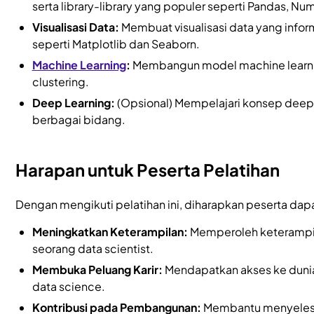
serta library-library yang populer seperti Pandas, Num
Visualisasi Data:
Membuat visualisasi data yang info
seperti Matplotlib dan Seaborn.
Machine Learning
:
Membangun model machine learning 
clustering.
Deep Learning:
(Opsional) Mempelajari konsep deep
berbagai bidang.
Harapan untuk Peserta Pelatihan
Dengan mengikuti pelatihan ini, diharapkan peserta dap
Meningkatkan Keterampilan:
Memperoleh keterampil
seorang data scientist.
Membuka Peluang Karir:
Mendapatkan akses ke dunia 
data science.
Kontribusi pada Pembangunan:
Membantu menyelesa