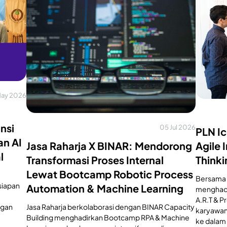
May 2026
nsi
05 Jul 2026
PLN I
n AI
Jasa Raharja X BINAR: Mendorong
Agile 
l
Transformasi Proses Internal
Think
Lewat Bootcamp Robotic Process
Bersama 
siapan
Automation & Machine Learning
menghadi
A.R.T & P
Jasa Raharja berkolaborasi dengan BINAR Capacity
ngan
karyawan
Building menghadirkan Bootcamp RPA & Machine
ke dalam 