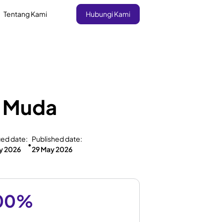
Tentang Kami
Hubungi Kami
t Muda
ied date:
Published date:
•
y 2026
29 May 2026
00%