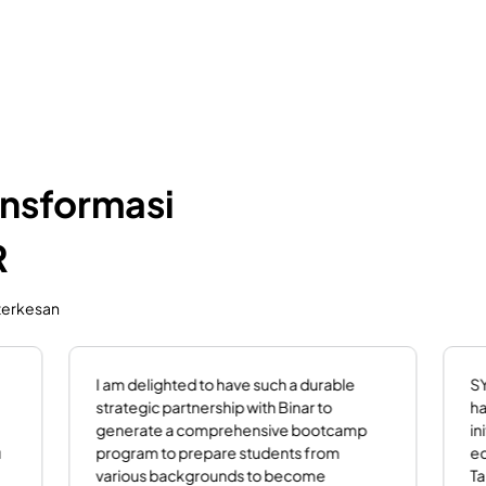
ansformasi
R
 terkesan
Binar adalah wadah yang tepat untuk
K
our
improve digital skill bagi perusahaan yang
b
sedang bertransformasi, ekosistem
di
pembelajarannya dapat disesuaikan
m
and
dengan kebutuhan dan dilengkapi