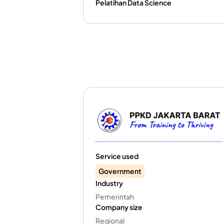
Pelatihan Data Science
Service used
Government
Industry
Pemerintah
Company size
Regional