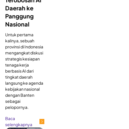
Daerah ke
Panggung
Nasional
Untuk pertama
kalinya, sebuah
provinsi di Indonesia
mengangkat diskusi
strategis kesiapan
tenaga kerja
berbasis AI dari
tingkat daerah
langsung ke agenda
kebijakan nasional
dengan Banten
sebagai
pelopornya.
Baca
selengkapnya