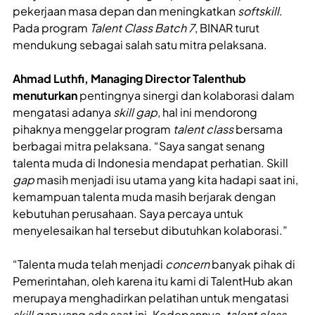
pekerjaan masa depan dan meningkatkan
softskill
.
Pada program
Talent Class Batch 7
, BINAR turut
mendukung sebagai salah satu mitra pelaksana.
Ahmad Luthfi, Managing Director Talenthub
menuturkan
pentingnya sinergi dan kolaborasi dalam
mengatasi adanya
skill gap
, hal ini mendorong
pihaknya menggelar program
talent class
bersama
berbagai mitra pelaksana. “Saya sangat senang
talenta muda di Indonesia mendapat perhatian. Skill
gap
masih menjadi isu utama yang kita hadapi saat ini,
kemampuan talenta muda masih berjarak dengan
kebutuhan perusahaan. Saya percaya untuk
menyelesaikan hal tersebut dibutuhkan kolaborasi.”
“Talenta muda telah menjadi
concern
banyak pihak di
Pemerintahan, oleh karena itu kami di TalentHub akan
merupaya menghadirkan pelatihan untuk mengatasi
skill gap
yang ada saat ini. Kedepannya,
talent class