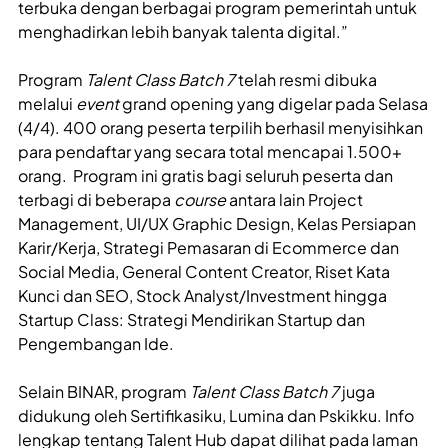
terbuka dengan berbagai program pemerintah untuk
menghadirkan lebih banyak talenta digital.”
Program
Talent Class Batch 7
telah resmi dibuka
melalui
event
grand opening yang digelar pada Selasa
(4/4). 400 orang peserta terpilih berhasil menyisihkan
para pendaftar yang secara total mencapai 1.500+
orang. Program ini gratis bagi seluruh peserta dan
terbagi di beberapa
course
antara lain Project
Management, UI/UX Graphic Design, Kelas Persiapan
Karir/Kerja, Strategi Pemasaran di Ecommerce dan
Social Media, General Content Creator, Riset Kata
Kunci dan SEO, Stock Analyst/Investment hingga
Startup Class: Strategi Mendirikan Startup dan
Pengembangan Ide.
Selain BINAR, program
Talent Class Batch 7
juga
didukung oleh Sertifikasiku, Lumina dan Pskikku. Info
lengkap tentang Talent Hub dapat dilihat pada laman