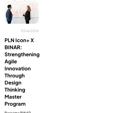
05 Jul 2026
PLN Icon+ X
BINAR:
Strengthening
Agile
Innovation
Through
Design
Thinking
Master
Program
Bersama BINAR