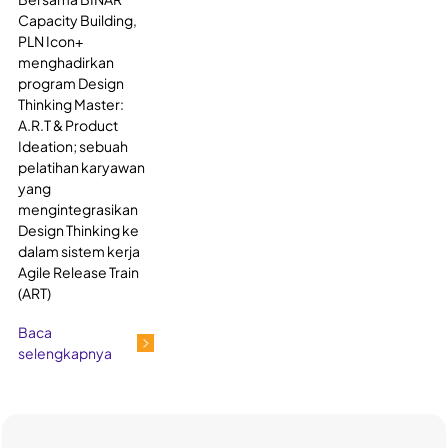
Capacity Building,
PLN Icon+
menghadirkan
program Design
Thinking Master:
A.R.T & Product
Ideation; sebuah
pelatihan karyawan
yang
mengintegrasikan
Design Thinking ke
dalam sistem kerja
Agile Release Train
(ART)
Baca
selengkapnya