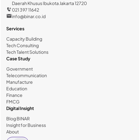
Daerah Khusus Ibukota Jakarta 12720
021 397 11642
info@binar.co.id
Services
Capacity Building
Tech Consulting
Tech Talent Solutions
Case Study
Government
Telecommunication
Manufacture
Education
Finance
FMCG
Digital Insight
Blog BINAR
Insight for Business
About