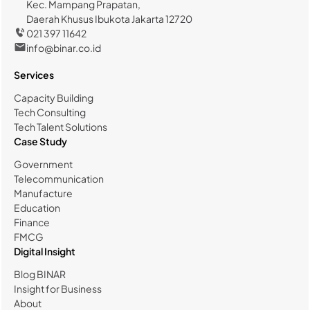
Kec. Mampang Prapatan,
Daerah Khusus Ibukota Jakarta 12720
021 397 11642
info@binar.co.id
Services
Capacity Building
Tech Consulting
Tech Talent Solutions
Case Study
Government
Telecommunication
Manufacture
Education
Finance
FMCG
Digital Insight
Blog BINAR
Insight for Business
About