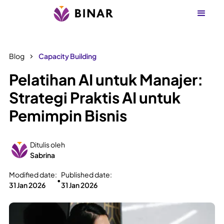
Blog
Capacity Building
Pelatihan AI untuk Manajer:
Strategi Praktis AI untuk
Pemimpin Bisnis
Ditulis oleh
Sabrina
Modified date:
Published date:
•
31 Jan 2026
31 Jan 2026