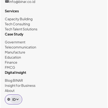
info@binar.co.id
Services
Capacity Building
Tech Consulting
Tech Talent Solutions
Case Study
Government
Telecommunication
Manufacture
Education
Finance
FMCG
Digital Insight
Blog BINAR
Insight for Business
About
ID