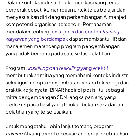
Dalam konteks industri telekomunikasi yang terus
bergerak cepat, kemampuan untuk terus belajar dan
menyesuaikan diri dengan perkembangan AI menjadi
kompetensi organisasi tersendiri. Pemahaman
mendalam tentang
jenis-jenis dan contoh
training
karyawan yang berdampak
dapat membantu HR dan
manajemen merancang program pengembangan
yang tidak berhenti pada satu siklus pelatihan.
Program
upskilling
dan
reskilling
yang efektif
membutuhkan mitra yang memahami konteks industri
sekaligus mampu menjembatani antara teknologi dan
praktik kerja nyata. BINAR hadir di posisi itu, sebagai
mitra pengembangan SDM jangka panjang yang
berfokus pada hasil yang terukur, bukan sekadar jam
pelatihan yang terselesaikan.
Untuk mengetahui lebih lanjut tentang program
training
AI yang dapat disesuaikan dengan kebutuhan