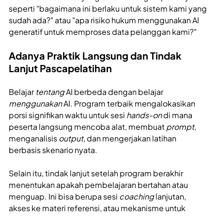
seperti "bagaimana ini berlaku untuk sistem kami yang
sudah ada?" atau "apa risiko hukum menggunakan AI
generatif untuk memproses data pelanggan kami?"
Adanya Praktik Langsung dan Tindak
Lanjut Pascapelatihan
Belajar
tentang
AI berbeda dengan belajar
menggunakan
AI. Program terbaik mengalokasikan
porsi signifikan waktu untuk sesi
hands-on
di mana
peserta langsung mencoba alat, membuat
prompt
,
menganalisis
output
, dan mengerjakan latihan
berbasis skenario nyata.
Selain itu, tindak lanjut setelah program berakhir
menentukan apakah pembelajaran bertahan atau
menguap. Ini bisa berupa sesi
coaching
lanjutan,
akses ke materi referensi, atau mekanisme untuk