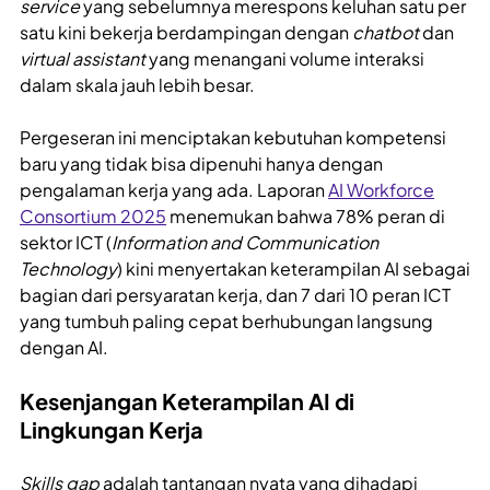
service
yang sebelumnya merespons keluhan satu per
satu kini bekerja berdampingan dengan
chatbot
dan
virtual assistant
yang menangani volume interaksi
dalam skala jauh lebih besar.
Pergeseran ini menciptakan kebutuhan kompetensi
baru yang tidak bisa dipenuhi hanya dengan
pengalaman kerja yang ada. Laporan
AI Workforce
Consortium 2025
menemukan bahwa 78% peran di
sektor ICT (
Information and Communication
Technology
) kini menyertakan keterampilan AI sebagai
bagian dari persyaratan kerja, dan 7 dari 10 peran ICT
yang tumbuh paling cepat berhubungan langsung
dengan AI.
Kesenjangan Keterampilan AI di
Lingkungan Kerja
Skills gap
adalah tantangan nyata yang dihadapi