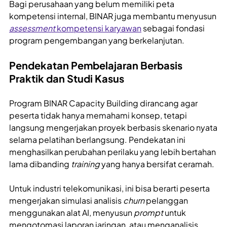
Bagi perusahaan yang belum memiliki peta
kompetensi internal, BINAR juga membantu menyusun
assessment
kompetensi karyawan
sebagai fondasi
program pengembangan yang berkelanjutan.
Pendekatan Pembelajaran Berbasis
Praktik dan Studi Kasus
Program BINAR Capacity Building dirancang agar
peserta tidak hanya memahami konsep, tetapi
langsung mengerjakan proyek berbasis skenario nyata
selama pelatihan berlangsung. Pendekatan ini
menghasilkan perubahan perilaku yang lebih bertahan
lama dibanding
training
yang hanya bersifat ceramah.
Untuk industri telekomunikasi, ini bisa berarti peserta
mengerjakan simulasi analisis
churn
pelanggan
menggunakan alat AI, menyusun
prompt
untuk
mengotomasi laporan jaringan, atau menganalisis