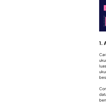
1.
Car
uku
lua
uku
bes
Con
dat
ben