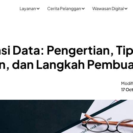
Layanan
Cerita Pelanggan
Wawasan Digital
asi Data: Pengertian, Ti
an, dan Langkah Pembu
Modif
17 Oc