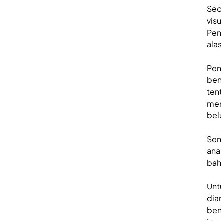
Seo
vis
Pen
ala
Pen
ben
ten
men
bel
Sem
ana
bah
Unt
dia
ben