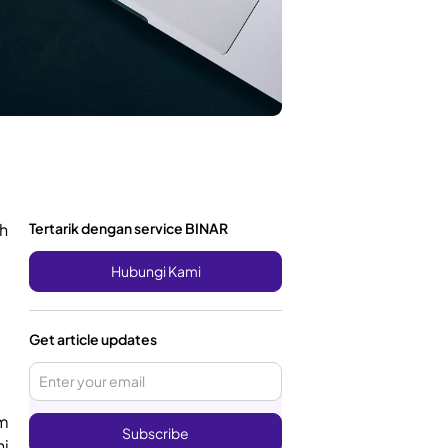
h
Tertarik dengan service BINAR
Hubungi Kami
Get article updates
am
i.