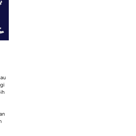
tau
gi
ih
kan
m