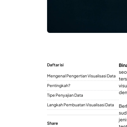
Daftar isi
Bin
seo
Mengenal Pengertian Visualisasi Data
ter
vis
Pentingkah?
den
Tipe Penyajian Data
Langkah Pembuatan Visualisasi Data
Ber
sud
jen
Share
ten