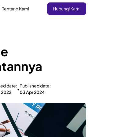
Tentang Kami
Hubungi Kami
pe
atannya
ied date:
Published date:
•
t 2022
03 Apr 2024