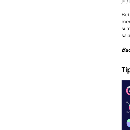
jug
Beb
mem
sua
saj
Bac
Ti