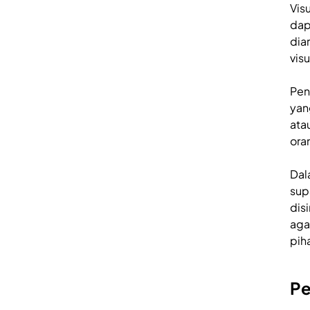
Vis
dap
dia
visu
Pen
yan
ata
ora
Dal
sup
dis
aga
piha
Pe