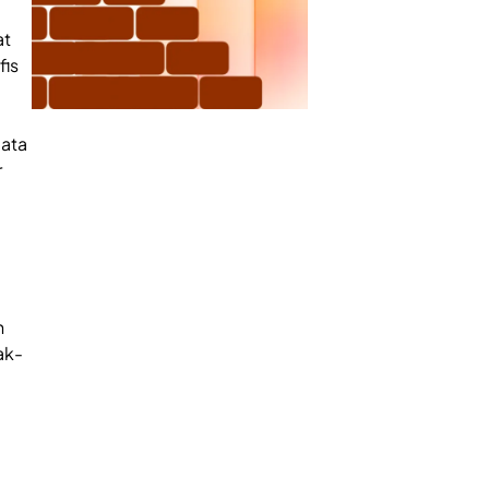
at
fis
data
r
n
ak-